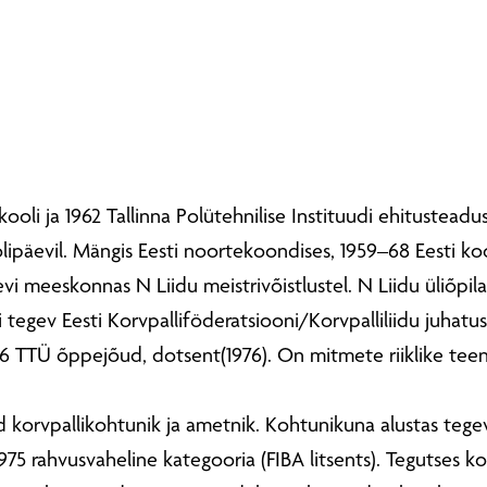
kkooli ja 1962 Tallinna Polütehnilise Instituudi ehitustea
oolipäevil. Mängis Eesti noortekoondises, 1959–68 Eesti k
evi meeskonnas N Liidu meistrivõistlustel. N Liidu üliõpila
i tegev Eesti Korvpalliföderatsiooni/Korvpalliliidu juhatu
66 TTÜ õppejõud, dotsent(1976). On mitmete riiklike tee
 korvpallikohtunik ja ametnik. Kohtunikuna alustas tegev
e, 1975 rahvusvaheline kategooria (FIBA litsents). Tegutses