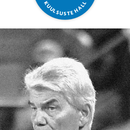
L
K
L
U
A
U
H
L
S
E
U
T
S