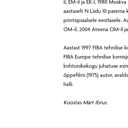
il, EM-il ja EK-l, 1980 Moskva
aastaselt N Liidu 10 parema 
printsipiaalsele eestlasele. 
OM-il, 2004 Ateena OM-il ja
Aastast 1997 FIBA tehnilise k
FIBA Europe tehnilise komisjo
kohtunikekogu juhatuse esim
õppefilmi (1975) autor, avalda
halli.
Koostas Märt Ibrus.