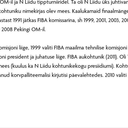
 OM-il ja N Liidu tippturniiridel. Ta oli N Liidu üks juhtiv
kohtuniku nimekirjas olev mees. Kaalukamaid finaalmänge 
Aastast 1991 jätkas FIBA komissarina, sh 1999, 2001, 2003, 
 2008 Pekingi OM-il.
omisjoni liige, 1999 valiti FIBA maailma tehnilise komisjon
ni president ja juhatuse liige. FIBA aukohtunik (2011). Oli
ees (kuulus ka N Liidu kohtunikekogu presiidiumi). Koht
nud korvpalliteemalisi kirjutisi päevalehtedes. 2010 valiti