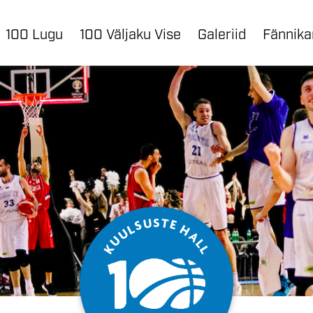
100 Lugu
100 Väljaku Vise
Galeriid
Fännik
S
U
T
E
S
L
H
U
A
U
L
K
L