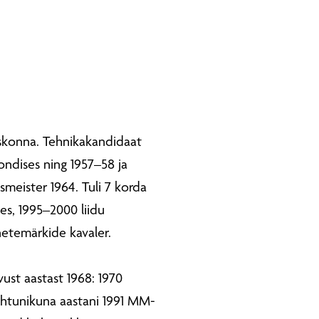
duskonna. Tehnikakandidaat
oondises ning 1957–58 ja
smeister 1964. Tuli 7 korda
ses, 1995–2000 liidu
netemärkide kavaler.
ust aastast 1968: 1970
 kohtunikuna aastani 1991 MM-