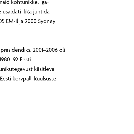
amaid kohtunikke, iga-
usaldati ikka juhtida
2005 EM-il ja 2000 Sydney
i presidendiks. 2001–2006 oli
 1980–92 Eesti
unikutegevust käsitleva
 Eesti korvpalli kuulsuste