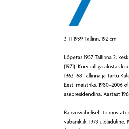
7
3. II 1939 Tallinn, 192 cm
Lõpetas 1957 Tallinna 2. kes
(1971). Korvpalliga alustas k
1962–68 Tallinna ja Tartu Kal
Eesti meistriks. 1980–2006 ol
asepresidendina. Aastast 19
Rahvusvaheliselt tunnustatud
vabariiklik, 1973 üleliidulin