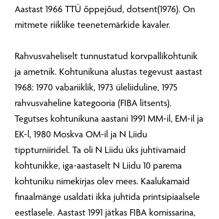
Aastast 1966 TTÜ õppejõud, dotsent(1976). On
mitmete riiklike teenetemärkide kavaler.
Rahvusvaheliselt tunnustatud korvpallikohtunik
ja ametnik. Kohtunikuna alustas tegevust aastast
1968: 1970 vabariiklik, 1973 üleliiduline, 1975
rahvusvaheline kategooria (FIBA litsents).
Tegutses kohtunikuna aastani 1991 MM-il, EM-il ja
EK-l, 1980 Moskva OM-il ja N Liidu
tippturniiridel. Ta oli N Liidu üks juhtivamaid
kohtunikke, iga-aastaselt N Liidu 10 parema
kohtuniku nimekirjas olev mees. Kaalukamaid
finaalmänge usaldati ikka juhtida printsipiaalsele
eestlasele. Aastast 1991 jätkas FIBA komissarina,