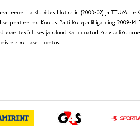
eatreenerina klubides Hotronic (2000-02) ja TTÜ/A. Le C
e peatreener. Kuulus Balti korvpalliliiga ning 2009-14 Ee
ud eraettevõtluses ja olnud ka hinnatud korvpallikommen
meistersportlase nimetus.