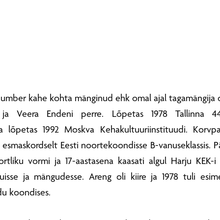
 number kahe kohta mänginud ehk omal ajal tagamängija 
n ja Veera Endeni perre. Lõpetas 1978 Tallinna 4
a lõpetas 1992 Moskva Kehakultuuriinstituudi. Korvpal
s esmaskordselt Eesti noortekoondisse B-vanuseklassis. P
sportliku vormi ja 17-aastasena kaasati algul Harju KEK-
uisse ja mängudesse. Areng oli kiire ja 1978 tuli es
idu koondises.