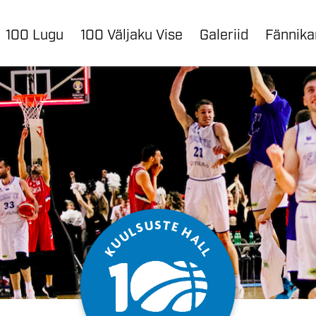
100 Lugu
100 Väljaku Vise
Galeriid
Fännik
S
U
T
E
S
L
H
U
A
U
L
K
L