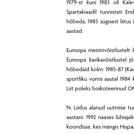
1979-st kuni 1983 oli Kal
Spartakiaadil tunnistati En
hõbeda. 1983 sügisest liitu
aastad.
Euroopa meistrivõistlustel
Euroopa karikavõistlustel jõ
hõbedaid kolm: 1985-87 (Kauna
sportliku vormi aastal 1984
Liit poleks boikoteerinud O
N. Liidus alanud uutmise tu
aastani. 1992 naases lühiajali
koondisse, kes mängis Hispaa