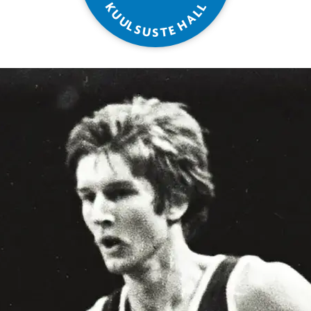
L
K
L
U
A
U
H
L
S
E
U
T
S