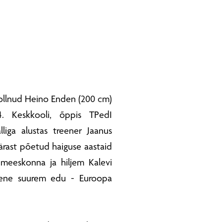
ollnud Heino Enden (200 cm)
4. Keskkooli, õppis TPedI
liga alustas treener Jaanus
ärast põetud haiguse aastaid
i meeskonna ja hiljem Kalevi
imene suurem edu - Euroopa