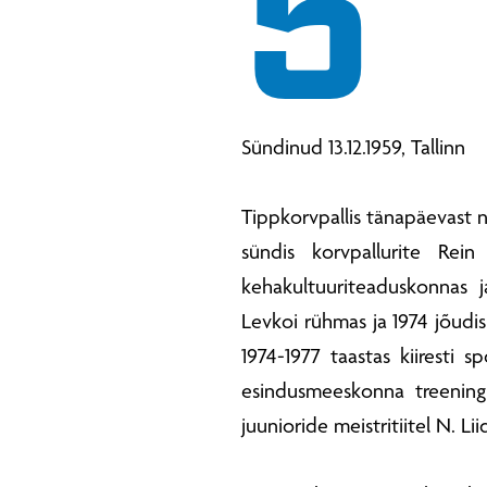
5
Sündinud 13.12.1959, Tallinn
Tippkorvpallis tänapäevast
sündis korvpallurite Rei
kehakultuuriteaduskonnas j
Levkoi rühmas ja 1974 jõudi
1974-1977 taastas kiiresti 
esindusmeeskonna treening
juunioride meistritiitel N. Li