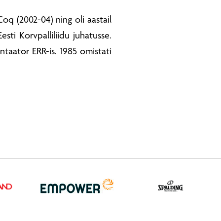
oq (2002-04) ning oli aastail
sti Korvpalliliidu juhatusse.
taator ERR-is. 1985 omistati