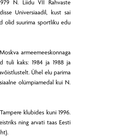
1979 N. Liidu VII Rahvaste
isse Universiaadil, kust sai
d olid suurima sportliku edu
ks. Moskva armeemeeskonnaga
id tuli kaks: 1984 ja 1988 ja
avõistlustelt. Ühel elu parima
tsiaalne olümpiamedal kui N.
 Tampere klubides kuni 1996.
eistriks ning arvati taas Eesti
ht).