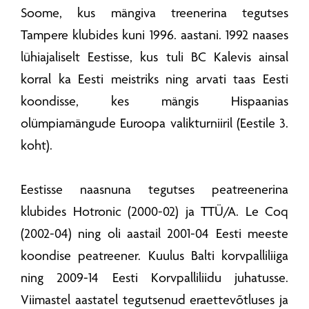
Soome, kus mängiva treenerina tegutses
Tampere klubides kuni 1996. aastani. 1992 naases
lühiajaliselt Eestisse, kus tuli BC Kalevis ainsal
korral ka Eesti meistriks ning arvati taas Eesti
koondisse, kes mängis Hispaanias
olümpiamängude Euroopa valikturniiril (Eestile 3.
koht).
Eestisse naasnuna tegutses peatreenerina
klubides Hotronic (2000-02) ja TTÜ/A. Le Coq
(2002-04) ning oli aastail 2001-04 Eesti meeste
koondise peatreener. Kuulus Balti korvpalliliiga
ning 2009-14 Eesti Korvpalliliidu juhatusse.
Viimastel aastatel tegutsenud eraettevõtluses ja