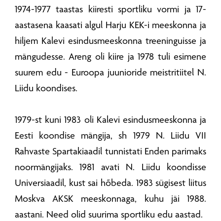
1974-1977 taastas kiiresti sportliku vormi ja 17-
aastasena kaasati algul Harju KEK-i meeskonna ja
hiljem Kalevi esindusmeeskonna treeninguisse ja
mängudesse. Areng oli kiire ja 1978 tuli esimene
suurem edu - Euroopa juunioride meistritiitel N.
Liidu koondises.
1979-st kuni 1983 oli Kalevi esindusmeeskonna ja
Eesti koondise mängija, sh 1979 N. Liidu VII
Rahvaste Spartakiaadil tunnistati Enden parimaks
noormängijaks. 1981 avati N. Liidu koondisse
Universiaadil, kust sai hõbeda. 1983 sügisest liitus
Moskva AKSK meeskonnaga, kuhu jäi 1988.
aastani. Need olid suurima sportliku edu aastad.