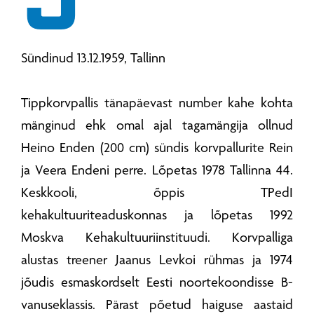
Sündinud 13.12.1959, Tallinn
Tippkorvpallis tänapäevast number kahe kohta
mänginud ehk omal ajal tagamängija ollnud
Heino Enden (200 cm) sündis korvpallurite Rein
ja Veera Endeni perre. Lõpetas 1978 Tallinna 44.
Keskkooli, õppis TPedI
kehakultuuriteaduskonnas ja lõpetas 1992
Moskva Kehakultuuriinstituudi. Korvpalliga
alustas treener Jaanus Levkoi rühmas ja 1974
jõudis esmaskordselt Eesti noortekoondisse B-
vanuseklassis. Pärast põetud haiguse aastaid