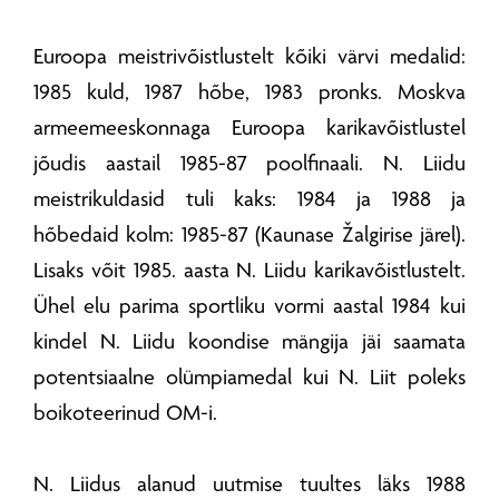
Euroopa meistrivõistlustelt kõiki värvi medalid:
1985 kuld, 1987 hõbe, 1983 pronks. Moskva
armeemeeskonnaga Euroopa karikavõistlustel
jõudis aastail 1985-87 poolfinaali. N. Liidu
meistrikuldasid tuli kaks: 1984 ja 1988 ja
hõbedaid kolm: 1985-87 (Kaunase Žalgirise järel).
Lisaks võit 1985. aasta N. Liidu karikavõistlustelt.
Ühel elu parima sportliku vormi aastal 1984 kui
kindel N. Liidu koondise mängija jäi saamata
potentsiaalne olümpiamedal kui N. Liit poleks
boikoteerinud OM-i.
N. Liidus alanud uutmise tuultes läks 1988