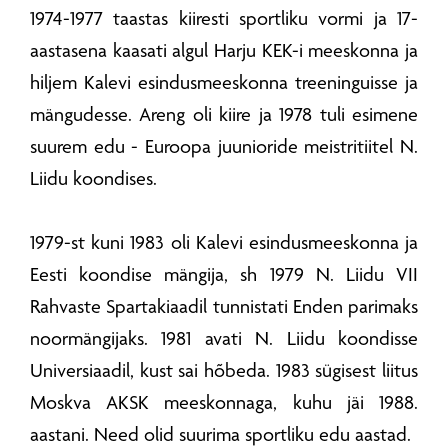
1974-1977 taastas kiiresti sportliku vormi ja 17-
aastasena kaasati algul Harju KEK-i meeskonna ja
hiljem Kalevi esindusmeeskonna treeninguisse ja
mängudesse. Areng oli kiire ja 1978 tuli esimene
suurem edu - Euroopa juunioride meistritiitel N.
Liidu koondises.
1979-st kuni 1983 oli Kalevi esindusmeeskonna ja
Eesti koondise mängija, sh 1979 N. Liidu VII
Rahvaste Spartakiaadil tunnistati Enden parimaks
noormängijaks. 1981 avati N. Liidu koondisse
Universiaadil, kust sai hõbeda. 1983 sügisest liitus
Moskva AKSK meeskonnaga, kuhu jäi 1988.
aastani. Need olid suurima sportliku edu aastad.