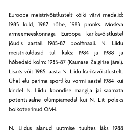
Euroopa meistrivõistlustelt kõiki värvi medalid:
1985 kuld, 1987 hõbe, 1983 pronks. Moskva
armeemeeskonnaga Euroopa karikavõistlustel
jõudis aastail 1985-87 poolfinaali. N. Liidu
meistrikuldasid tuli kaks: 1984 ja 1988 ja
hõbedaid kolm: 1985-87 (Kaunase Žalgirise järel).
Lisaks võit 1985. aasta N. Liidu karikavõistlustelt.
Ühel elu parima sportliku vormi aastal 1984 kui
kindel N. Liidu koondise mängija jäi saamata
potentsiaalne olümpiamedal kui N. Liit poleks
boikoteerinud OM-i.
N. Liidus alanud uutmise tuultes läks 1988