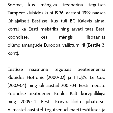
Soome, kus mängiva treenerina tegutses
Tampere klubides kuni 1996. aastani. 1992 naases
lühiajaliselt Eestisse, kus tuli BC Kalevis ainsal
korral ka Eesti meistriks ning arvati taas Eesti
koondisse, kes mängis Hispaanias
olümpiamängude Euroopa valikturniiril (Eestile 3.
koht).
Eestisse naasnuna tegutses peatreenerina
klubides Hotronic (2000-02) ja TTÜ/A. Le Coq
(2002-04) ning oli aastail 2001-04 Eesti meeste
koondise peatreener. Kuulus Balti korvpalliliiga
ning 2009-14 Eesti Korvpalliliidu juhatusse.
Viimastel aastatel tegutsenud eraettevõtluses ja