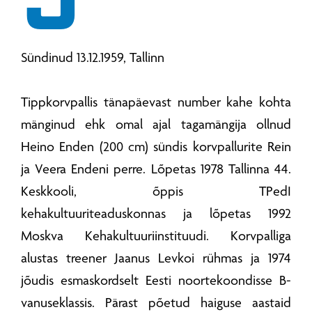
Sündinud 13.12.1959, Tallinn
Tippkorvpallis tänapäevast number kahe kohta
mänginud ehk omal ajal tagamängija ollnud
Heino Enden (200 cm) sündis korvpallurite Rein
ja Veera Endeni perre. Lõpetas 1978 Tallinna 44.
Keskkooli, õppis TPedI
kehakultuuriteaduskonnas ja lõpetas 1992
Moskva Kehakultuuriinstituudi. Korvpalliga
alustas treener Jaanus Levkoi rühmas ja 1974
jõudis esmaskordselt Eesti noortekoondisse B-
vanuseklassis. Pärast põetud haiguse aastaid