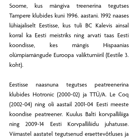
Soome, kus mängiva treenerina tegutses
Tampere klubides kuni 1996. aastani. 1992 naases
lühiajaliselt Eestisse, kus tuli BC Kalevis ainsal
korral ka Eesti meistriks ning arvati taas Eesti
koondisse, kes mängis Hispaanias
olümpiamängude Euroopa valikturniiril (Eestile 3.
koht).
Eestisse naasnuna tegutses peatreenerina
klubides Hotronic (2000-02) ja TTÜ/A. Le Coq
(2002-04) ning oli aastail 2001-04 Eesti meeste
koondise peatreener. Kuulus Balti korvpalliliiga
ning 2009-14 Eesti Korvpalliliidu juhatusse.
Viimastel aastatel tegutsenud eraettevõtluses ja