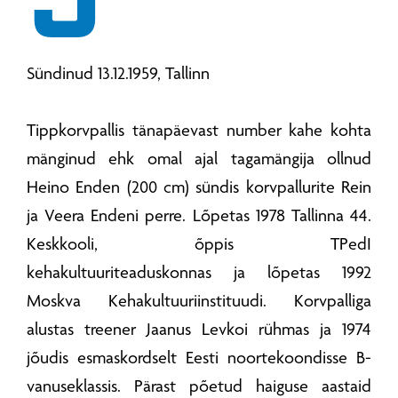
Sündinud 13.12.1959, Tallinn
Tippkorvpallis tänapäevast number kahe kohta
mänginud ehk omal ajal tagamängija ollnud
Heino Enden (200 cm) sündis korvpallurite Rein
ja Veera Endeni perre. Lõpetas 1978 Tallinna 44.
Keskkooli, õppis TPedI
kehakultuuriteaduskonnas ja lõpetas 1992
Moskva Kehakultuuriinstituudi. Korvpalliga
alustas treener Jaanus Levkoi rühmas ja 1974
jõudis esmaskordselt Eesti noortekoondisse B-
vanuseklassis. Pärast põetud haiguse aastaid