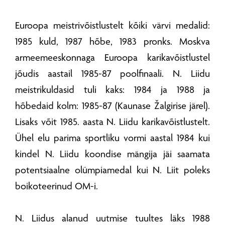
Euroopa meistrivõistlustelt kõiki värvi medalid:
1985 kuld, 1987 hõbe, 1983 pronks. Moskva
armeemeeskonnaga Euroopa karikavõistlustel
jõudis aastail 1985-87 poolfinaali. N. Liidu
meistrikuldasid tuli kaks: 1984 ja 1988 ja
hõbedaid kolm: 1985-87 (Kaunase Žalgirise järel).
Lisaks võit 1985. aasta N. Liidu karikavõistlustelt.
Ühel elu parima sportliku vormi aastal 1984 kui
kindel N. Liidu koondise mängija jäi saamata
potentsiaalne olümpiamedal kui N. Liit poleks
boikoteerinud OM-i.
N. Liidus alanud uutmise tuultes läks 1988