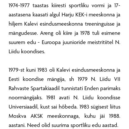
1974-1977 taastas kiiresti sportliku vormi ja 17-
aastasena kaasati algul Harju KEK-i meeskonna ja
hiljem Kalevi esindusmeeskonna treeninguisse ja
mängudesse. Areng oli kiire ja 1978 tuli esimene
suurem edu - Euroopa juunioride meistritiitel N.
Liidu koondises.
1979-st kuni 1983 oli Kalevi esindusmeeskonna ja
Eesti koondise mängija, sh 1979 N. Liidu VII
Rahvaste Spartakiaadil tunnistati Enden parimaks
noormängijaks. 1981 avati N. Liidu koondisse
Universiaadil, kust sai hõbeda. 1983 sügisest liitus
Moskva AKSK meeskonnaga, kuhu jäi 1988.
aastani. Need olid suurima sportliku edu aastad.