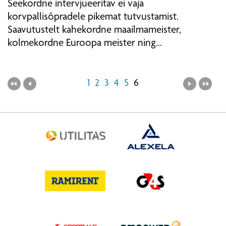
Seekordne intervjueeritav ei vaja
korvpallisõpradele pikemat tutvustamist.
Saavutustelt kahekordne maailmameister,
kolmekordne Euroopa meister ning...
1
2
3
4
5
6