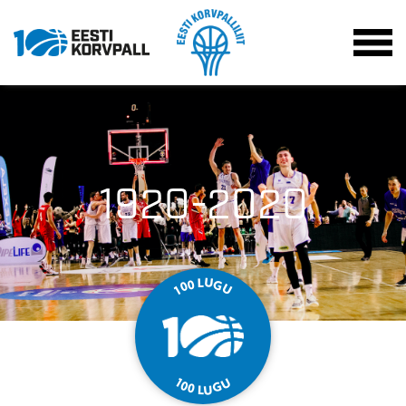
1920-2020
U
L
0
G
0
U
1
U
1
0
G
0
U
L