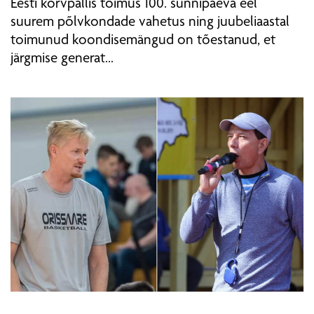
Eesti korvpallis toimus 100. sünnipäeva eel
suurem põlvkondade vahetus ning juubeliaastal
toimunud koondisemängud on tõestanud, et
järgmise generat...