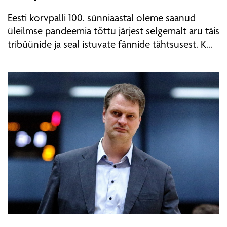
Eesti korvpalli 100. sünniaastal oleme saanud
üleilmse pandeemia tõttu järjest selgemalt aru täis
tribüünide ja seal istuvate fännide tähtsusest. K...