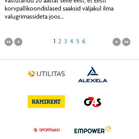
vastutanud 20 aastat selle eest, et Eesti
korvpallikoondislased saaksid väljakul ilma
valugrimassideta joos...
1
2
3
4
5
6