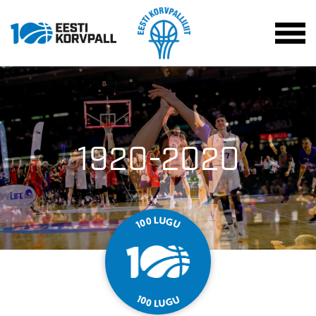
1920-2020
U
L
0
G
0
U
1
U
1
0
G
0
U
L