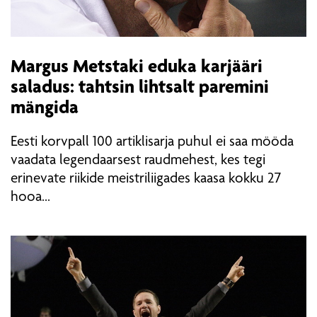
Margus Metstaki eduka karjääri
saladus: tahtsin lihtsalt paremini
mängida
Eesti korvpall 100 artiklisarja puhul ei saa mööda
vaadata legendaarsest raudmehest, kes tegi
erinevate riikide meistriliigades kaasa kokku 27
hooa...