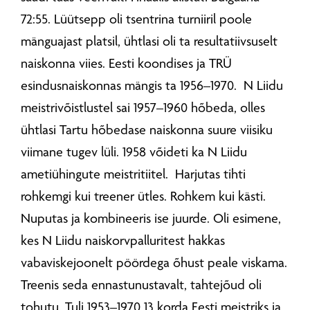
72:55. Lüütsepp oli tsentrina turniiril poole
mänguajast platsil, ühtlasi oli ta resultatiivsuselt
naiskonna viies. Eesti koondises ja TRÜ
esindusnaiskonnas mängis ta 1956–1970. N Liidu
meistrivõistlustel sai 1957–1960 hõbeda, olles
ühtlasi Tartu hõbedase naiskonna suure viisiku
viimane tugev lüli. 1958 võideti ka N Liidu
ametiühingute meistritiitel. Harjutas tihti
rohkemgi kui treener ütles. Rohkem kui kästi.
Nuputas ja kombineeris ise juurde. Oli esimene,
kes N Liidu naiskorvpalluritest hakkas
vabaviskejoonelt pöördega õhust peale viskama.
Treenis seda ennastunustavalt, tahtejõud oli
tohutu. Tuli 1953–1970 13 korda Eesti meistriks ja