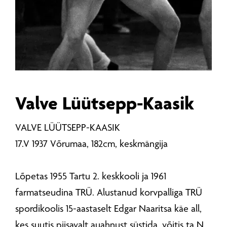
Valve Lüütsepp-Kaasik
VALVE LÜÜTSEPP-KAASIK
17.V 1937 Võrumaa, 182cm, keskmängija
Lõpetas 1955 Tartu 2. keskkooli ja 1961
farmatseudina TRÜ. Alustanud korvpalliga TRÜ
spordikoolis 15-aastaselt Edgar Naaritsa käe all,
kes suutis piisavalt auahnust süstida, võitis ta N