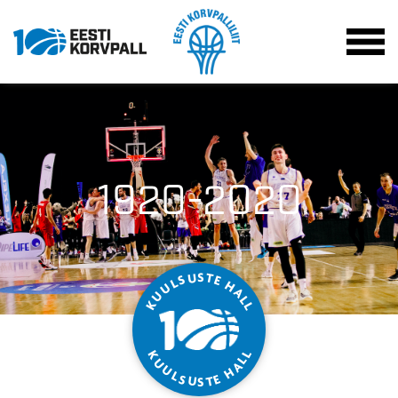
1920-2020
S
T
U
S
E
L
H
U
A
U
L
K
L
L
K
L
U
A
U
H
L
S
E
T
U
S