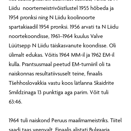
Liidu noortemeistrivõistlustel 1955 hõbeda ja
1954 pronksi ning N Liidu koolinoorte
spartakiaadil 1954 pronksi. 1956 arvati ta N Liidu
noortekoondisse, 1961–1964 kuulus Valve
Lüütsepp N Liidu täiskasvanute koondisse. Oli
ülimalt edukas. Võitis 1964 MM-il ja 1962 EM-il
kulla. Prantsusmaal peetud EM-turniiril oli ta
naiskonnas resultatiivsuselt teine, finaalis
Tšehhoslovakkia vastu koos lätlanna Skaidrite
Smildzinaga 13 punktiga aga parim. Võit tuli
63:46.
1964 tuli naiskond Peruus maailmameistriks. Tiitel
saadi taas veenvalt. Finaalis alistati Bulgaaria