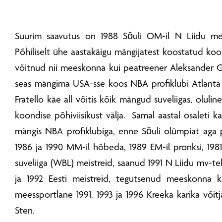
Suurim saavutus on 1988 Sŏuli OM-il N Liidu m
Põhiliselt ühe aastakäigu mängijatest koostatud koon
võitnud nii meeskonna kui peatreener Aleksander Go
seas mängima USA-sse koos NBA profiklubi Atlant
Fratello käe all võitis kõik mängud suveliigas, olu
koondise põhiviisikust välja. Samal aastal osaleti k
mängis NBA profiklubiga, enne Sŏuli olümpiat aga p
1986 ja 1990 MM-il hõbeda, 1989 EM-il pronksi, 198
suveliiga (WBL) meistreid, saanud 1991 N Liidu mv-tel
ja 1992 Eesti meistreid, tegutsenud meeskonna ka
meessportlane 1991. 1993 ja 1996 Kreeka karika võitj
Sten.