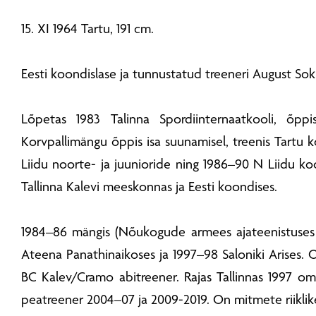
15. XI 1964 Tartu, 191 cm.
Eesti koondislase ja tunnustatud treeneri August So
Lõpetas 1983 Talinna Spordiinternaatkooli, õppi
Korvpallimängu õppis isa suunamisel, treenis Tartu ko
Liidu noorte- ja juunioride ning 1986–90 N Liidu koo
Tallinna Kalevi meeskonnas ja Eesti koondises.
1984–86 mängis (Nõukogude armees ajateenistuses 
Ateena Panathinaikoses ja 1997–98 Saloniki Arises.
BC Kalev/Cramo abitreener. Rajas Tallinnas 1997 oman
peatreener 2004–07 ja 2009-2019. On mitmete riiklike 