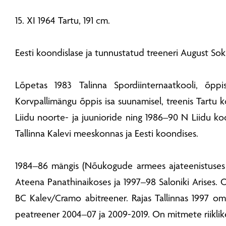
15. XI 1964 Tartu, 191 cm.
Eesti koondislase ja tunnustatud treeneri August So
Lõpetas 1983 Talinna Spordiinternaatkooli, õppi
Korvpallimängu õppis isa suunamisel, treenis Tartu ko
Liidu noorte- ja juunioride ning 1986–90 N Liidu koo
Tallinna Kalevi meeskonnas ja Eesti koondises.
1984–86 mängis (Nõukogude armees ajateenistuses 
Ateena Panathinaikoses ja 1997–98 Saloniki Arises.
BC Kalev/Cramo abitreener. Rajas Tallinnas 1997 oman
peatreener 2004–07 ja 2009-2019. On mitmete riiklike 