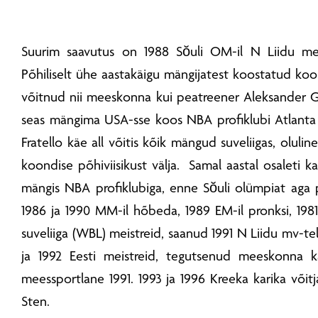
Suurim saavutus on 1988 Sŏuli OM-il N Liidu m
Põhiliselt ühe aastakäigu mängijatest koostatud koon
võitnud nii meeskonna kui peatreener Aleksander Go
seas mängima USA-sse koos NBA profiklubi Atlant
Fratello käe all võitis kõik mängud suveliigas, olu
koondise põhiviisikust välja. Samal aastal osaleti k
mängis NBA profiklubiga, enne Sŏuli olümpiat aga p
1986 ja 1990 MM-il hõbeda, 1989 EM-il pronksi, 198
suveliiga (WBL) meistreid, saanud 1991 N Liidu mv-tel
ja 1992 Eesti meistreid, tegutsenud meeskonna ka
meessportlane 1991. 1993 ja 1996 Kreeka karika võitj
Sten.