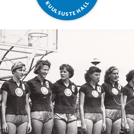
L
K
L
U
A
U
H
L
S
E
U
T
S