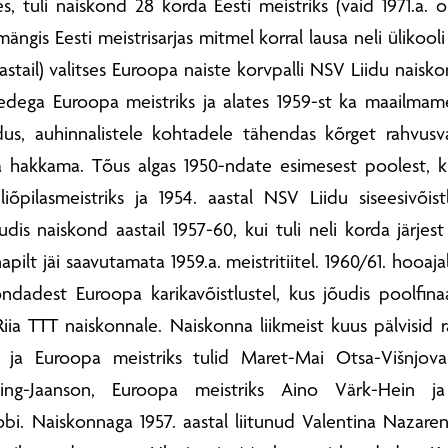
, tuli naiskond 28 korda Eesti meistriks (vaid 1971.a. 
mängis Eesti meistrisarjas mitmel korral lausa neli ülikool
astail) valitses Euroopa naiste korvpalli NSV Liidu naiskon
hedega Euroopa meistriks ja alates 1959-st ka maailmamei
idus, auhinnalistele kohtadele tähendas kõrget rahvusvahe
ga hakkama. Tõus algas 1950-ndate esimesest poolest, kui
liõpilasmeistriks ja 1954. aastal NSV Liidu siseesivõis
dis naiskond aastail 1957-60, kui tuli neli korda järjest
apilt jäi saavutamata 1959.a. meistritiitel. 1960/61. hoo
dadest Euroopa karikavõistlustel, kus jõudis poolfinaa
iia TTT naiskonnale. Naiskonna liikmeist kuus pälvisid rah
s ja Euroopa meistriks tulid Maret-Mai Otsa-Višnjova
sing-Jaanson, Euroopa meistriks Aino Värk-Hein ja 
i. Naiskonnaga 1957. aastal liitunud Valentina Nazare