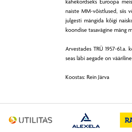
kahekordseks Euroopa meist
naiste MM-võistlused, siis v
julgesti mängida kõigi naisk
koondise tasavägine mäng m
Arvestades TRÜ 1957-61.a. k
seas läbi aegade on vääriline
Koostas: Rein Järva