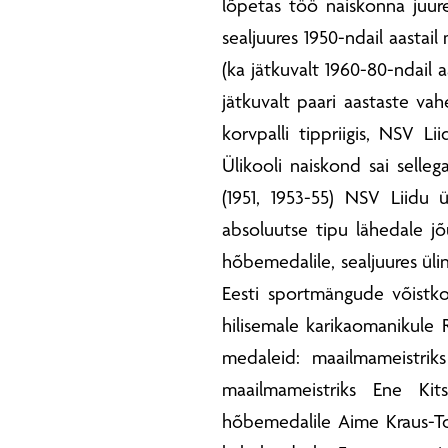
lõpetas töö naiskonna juures
sealjuures 1950-ndail aastail 
(ka jätkuvalt 1960-80-ndail a
jätkuvalt paari aastaste va
korvpalli tippriigis, NSV Li
Ülikooli naiskond sai selle
(1951, 1953-55) NSV Liidu ü
absoluutse tipu lähedale jõu
hõbemedalile, sealjuures ülin
Eesti sportmängude võistkon
hilisemale karikaomanikule R
medaleid: maailmameistrik
maailmameistriks Ene Kit
hõbemedalile Aime Kraus-Tob