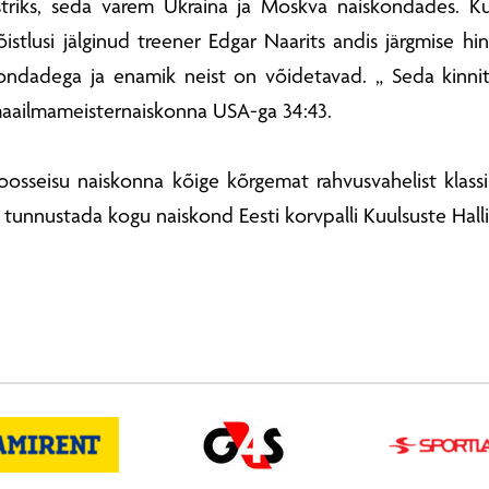
riks, seda varem Ukraina ja Moskva naiskondades. Ku
õistlusi jälginud treener Edgar Naarits andis järgmise 
ondadega ja enamik neist on võidetavad. „ Seda kinnitas
aailmameisternaiskonna USA-ga 34:43.
oosseisu naiskonna kõige kõrgemat rahvusvahelist klassi
 tunnustada kogu naiskond Eesti korvpalli Kuulsuste Halli