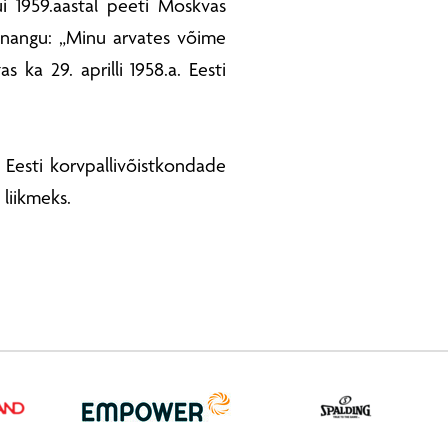
i 1959.aastal peeti Moskvas
hinnangu: „Minu arvates võime
 ka 29. aprilli 1958.a. Eesti
 Eesti korvpallivõistkondade
 liikmeks.