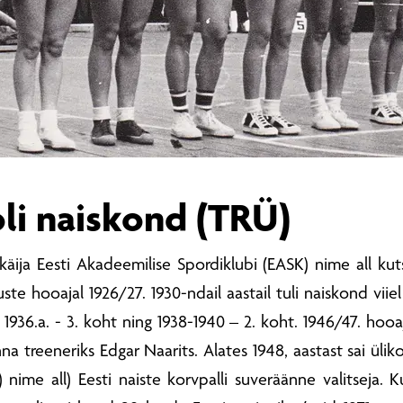
oli naiskond (TRÜ)
käija Eesti Akadeemilise Spordiklubi (EASK) nime all kut
uste hooajal 1926/27. 1930-ndail aastail tuli naiskond viiel
a 1936.a. - 3. koht ning 1938-1940 – 2. koht. 1946/47. hoo
nna treeneriks Edgar Naarits. Alates 1948, aastast sai üliko
) nime all) Eesti naiste korvpalli suveräänne valitseja. K