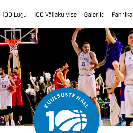
100 Lugu
100 Väljaku Vise
Galeriid
Fännik
S
U
T
E
S
L
H
U
A
U
L
K
L