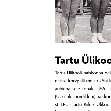
Tartu Üliko
Tartu Ülikooli naiskonna eel
naiste korvpalli meistrivõistl
auhinnalisele kohale: 1935. j
(Ülikooli spordiklubi) naisko
st TRÜ (Tartu Riiklik Ülikool