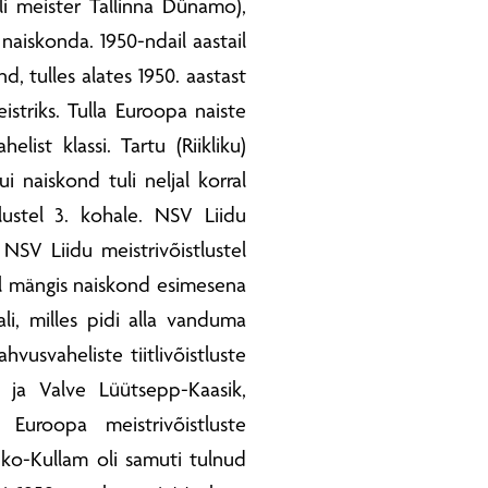
oli meister Tallinna Dünamo),
i naiskonda. 1950-ndail aastail
d, tulles alates 1950. aastast
striks. Tulla Euroopa naiste
list klassi. Tartu (Riikliku)
 naiskond tuli neljal korral
tlustel 3. kohale. NSV Liidu
 NSV Liidu meistrivõistlustel
ajal mängis naiskond esimesena
li, milles pidi alla vanduma
vusvaheliste tiitlivõistluste
 ja Valve Lüütsepp-Kaasik,
Euroopa meistrivõistluste
nko-Kullam oli samuti tulnud