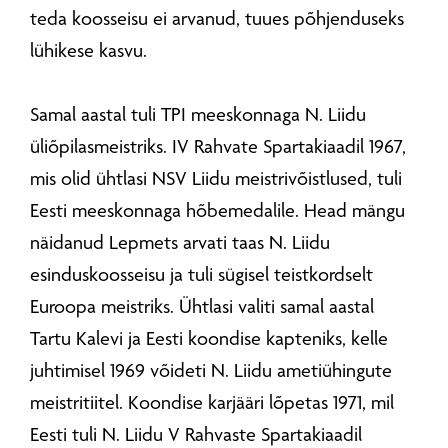
teda koosseisu ei arvanud, tuues põhjenduseks
lühikese kasvu.
Samal aastal tuli TPI meeskonnaga N. Liidu
üliõpilasmeistriks. IV Rahvate Spartakiaadil 1967,
mis olid ühtlasi NSV Liidu meistrivõistlused, tuli
Eesti meeskonnaga hõbemedalile. Head mängu
näidanud Lepmets arvati taas N. Liidu
esinduskoosseisu ja tuli sügisel teistkordselt
Euroopa meistriks. Ühtlasi valiti samal aastal
Tartu Kalevi ja Eesti koondise kapteniks, kelle
juhtimisel 1969 võideti N. Liidu ametiühingute
meistritiitel. Koondise karjääri lõpetas 1971, mil
Eesti tuli N. Liidu V Rahvaste Spartakiaadil