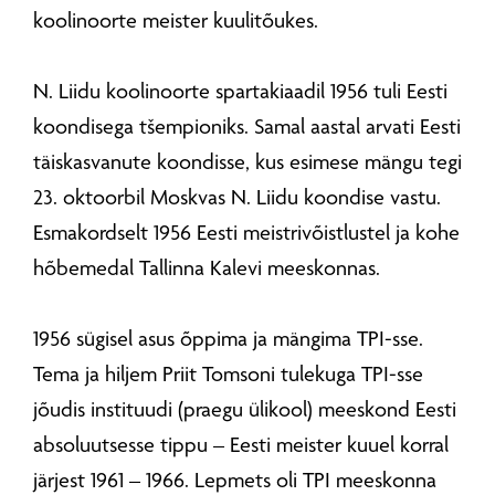
koolinoorte meister kuulitõukes.
N. Liidu koolinoorte spartakiaadil 1956 tuli Eesti
koondisega tšempioniks. Samal aastal arvati Eesti
täiskasvanute koondisse, kus esimese mängu tegi
23. oktoorbil Moskvas N. Liidu koondise vastu.
Esmakordselt 1956 Eesti meistrivõistlustel ja kohe
hõbemedal Tallinna Kalevi meeskonnas.
1956 sügisel asus õppima ja mängima TPI-sse.
Tema ja hiljem Priit Tomsoni tulekuga TPI-sse
jõudis instituudi (praegu ülikool) meeskond Eesti
absoluutsesse tippu – Eesti meister kuuel korral
järjest 1961 – 1966. Lepmets oli TPI meeskonna