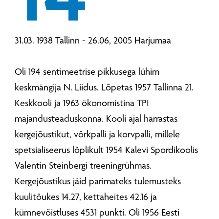
31.03. 1938 Tallinn - 26.06, 2005 Harjumaa
Oli 194 sentimeetrise pikkusega lühim
keskmängija N. Liidus. Lõpetas 1957 Tallinna 21.
Keskkooli ja 1963 ökonomistina TPI
majandusteaduskonna. Kooli ajal harrastas
kergejõustikut, võrkpalli ja korvpalli, millele
spetsialiseerus lõplikult 1954 Kalevi Spordikoolis
Valentin Steinbergi treeningrühmas.
Kergejõustikus jäid parimateks tulemusteks
kuulitõukes 14.27, kettaheites 42.16 ja
kümnevõistluses 4531 punkti. Oli 1956 Eesti