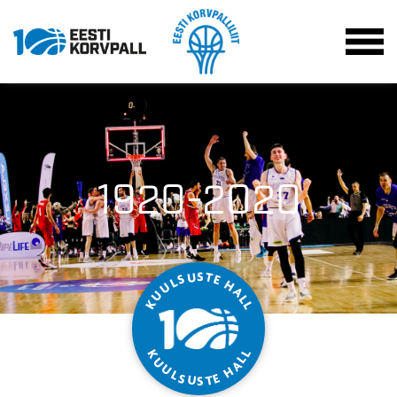
1920-2020
S
T
U
S
E
L
H
U
A
U
L
K
L
L
K
L
U
A
U
H
L
S
E
T
U
S