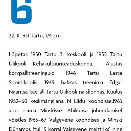
6
22. II 1931 Tartu, 174 cm.
Lõpetas 1950 Tartu 3. keskooli ja 1955 Tartu
Ülikooli Kehakultuuriteaduskonna. Alustas
korvpallitreeninguid 1946 Tartu Laste
Spordikoolis. 1949 hakkas treenima Edgar
Naaritsa käe all Tartu Ülikooli naiskonnas. Kuulus
1952–60 keskmängijana N Liidu koondisse.1963
asus elama Minskisse. Abikaasa juhendamisel
võistles 1963–67 Valgevene koondises ja Minski
Dünamos (tuli 5 korral Valgevene meistriks) ning