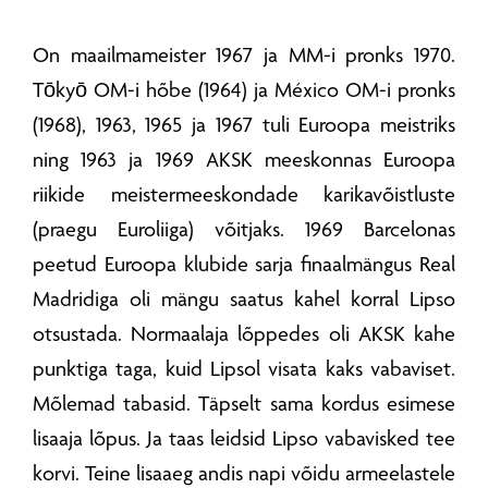
On maailmameister 1967 ja MM-i pronks 1970.
Tōkyō OM-i hõbe (1964) ja México OM-i pronks
(1968), 1963, 1965 ja 1967 tuli Euroopa meistriks
ning 1963 ja 1969 AKSK meeskonnas Euroopa
riikide meistermeeskondade karikavõistluste
(praegu Euroliiga) võitjaks. 1969 Barcelonas
peetud Euroopa klubide sarja finaalmängus Real
Madridiga oli mängu saatus kahel korral Lipso
otsustada. Normaalaja lõppedes oli AKSK kahe
punktiga taga, kuid Lipsol visata kaks vabaviset.
Mõlemad tabasid. Täpselt sama kordus esimese
lisaaja lõpus. Ja taas leidsid Lipso vabavisked tee
korvi. Teine lisaaeg andis napi võidu armeelastele