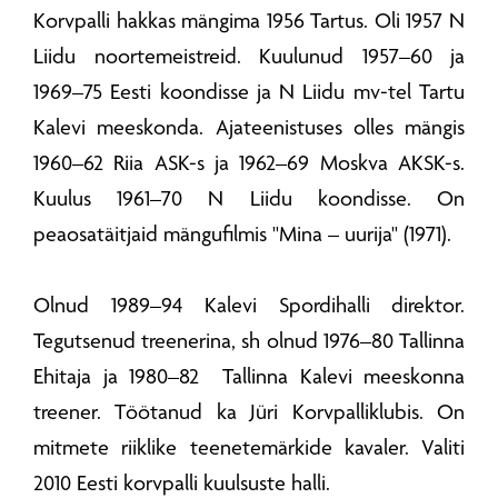
Korvpalli hakkas mängima 1956 Tartus. Oli 1957 N
Liidu noortemeistreid. Kuulunud 1957–60 ja
1969–75 Eesti koondisse ja N Liidu mv-tel Tartu
Kalevi meeskonda. Ajateenistuses olles mängis
1960–62 Riia ASK-s ja 1962–69 Moskva AKSK-s.
Kuulus 1961–70 N Liidu koondisse. On
peaosatäitjaid mängufilmis "Mina – uurija" (1971).
Olnud 1989–94 Kalevi Spordihalli direktor.
Tegutsenud treenerina, sh olnud 1976–80 Tallinna
Ehitaja ja 1980–82 Tallinna Kalevi meeskonna
treener. Töötanud ka Jüri Korvpalliklubis. On
mitmete riiklike teenetemärkide kavaler. Valiti
2010 Eesti korvpalli kuulsuste halli.