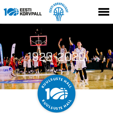
1920-2020
S
T
U
S
E
L
H
U
A
U
L
K
L
L
K
L
U
A
U
H
L
S
E
T
U
S