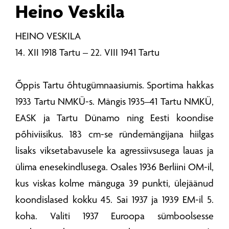
Heino Veskila
HEINO VESKILA
14. XII 1918 Tartu – 22. VIII 1941 Tartu
Õppis Tartu õhtugümnaasiumis. Sportima hakkas
1933 Tartu NMKÜ-s. Mängis 1935–41 Tartu NMKÜ,
EASK ja Tartu Dünamo ning Eesti koondise
põhiviisikus. 183 cm-se ründemängijana hiilgas
lisaks viksetabavusele ka agressiivsusega lauas ja
ülima enesekindlusega. Osales 1936 Berliini OM-il,
kus viskas kolme mänguga 39 punkti, ülejäänud
koondislased kokku 45. Sai 1937 ja 1939 EM-il 5.
koha. Valiti 1937 Euroopa sümboolsesse