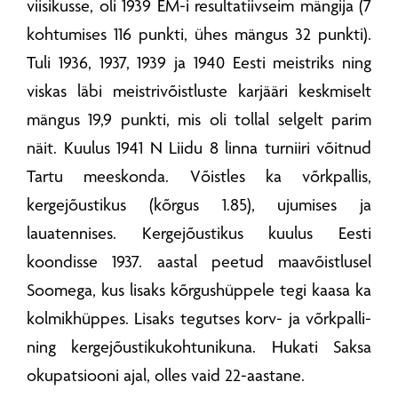
viisikusse, oli 1939 EM-i resultatiivseim mängija (7
kohtumises 116 punkti, ühes mängus 32 punkti).
Tuli 1936, 1937, 1939 ja 1940 Eesti meistriks ning
viskas läbi meistrivõistluste karjääri keskmiselt
mängus 19,9 punkti, mis oli tollal selgelt parim
näit. Kuulus 1941 N Liidu 8 linna turniiri võitnud
Tartu meeskonda. Võistles ka võrkpallis,
kergejõustikus (kõrgus 1.85), ujumises ja
lauatennises. Kergejõustikus kuulus Eesti
koondisse 1937. aastal peetud maavõistlusel
Soomega, kus lisaks kõrgushüppele tegi kaasa ka
kolmikhüppes. Lisaks tegutses korv- ja võrkpalli-
ning kergejõustikukohtunikuna. Hukati Saksa
okupatsiooni ajal, olles vaid 22-aastane.