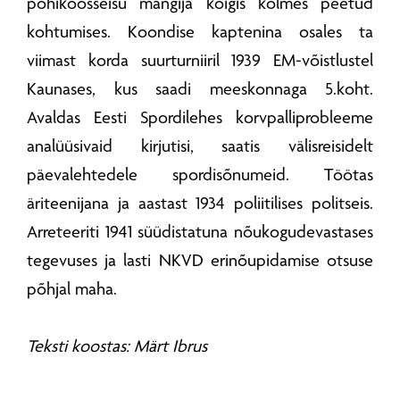
põhikoosseisu mängija kõigis kolmes peetud
kohtumises. Koondise kaptenina osales ta
viimast korda suurturniiril 1939 EM-võistlustel
Kaunases, kus saadi meeskonnaga 5.koht.
Avaldas Eesti Spordilehes korvpalliprobleeme
analüüsivaid kirjutisi, saatis välisreisidelt
päevalehtedele spordisõnumeid. Töötas
äriteenijana ja aastast 1934 poliitilises politseis.
Arreteeriti 1941 süüdistatuna nõukogudevastases
tegevuses ja lasti NKVD erinõupidamise otsuse
põhjal maha.
Teksti koostas: Märt Ibrus