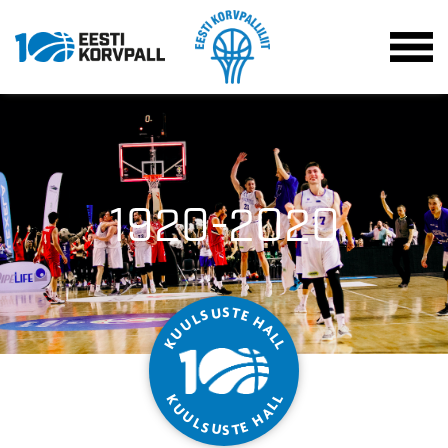
1920-2020
S
T
U
S
E
L
H
U
A
U
L
K
L
L
K
L
U
A
U
H
L
S
E
T
U
S