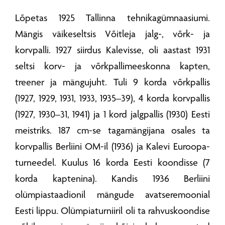
Lõpetas 1925 Tallinna tehnikagümnaasiumi.
Mängis väikeseltsis Võitleja jalg-, võrk- ja
korvpalli. 1927 siirdus Kalevisse, oli aastast 1931
seltsi korv- ja võrkpallimeeskonna kapten,
treener ja mängujuht. Tuli 9 korda võrkpallis
(1927, 1929, 1931, 1933, 1935–39), 4 korda korvpallis
(1927, 1930–31, 1941) ja 1 kord jalgpallis (1930) Eesti
meistriks. 187 cm-se tagamängijana osales ta
korvpallis Berliini OM-il (1936) ja Kalevi Euroopa-
turneedel. Kuulus 16 korda Eesti koondisse (7
korda kaptenina). Kandis 1936 Berliini
olümpiastaadionil mängude avatseremoonial
Eesti lippu. Olümpiaturniiril oli ta rahvuskoondise