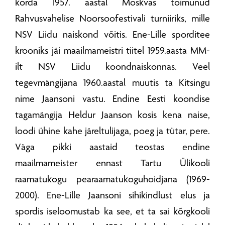
korda 1957. aastal Moskvas toimunud
Rahvusvahelise Noorsoofestivali turniiriks, mille
NSV Liidu naiskond võitis. Ene-Lille sporditee
krooniks jäi maailmameistri tiitel 1959.aasta MM-
ilt NSV Liidu koondnaiskonnas. Veel
tegevmängijana 1960.aastal muutis ta Kitsingu
nime Jaansoni vastu. Endine Eesti koondise
tagamängija Heldur Jaanson kosis kena naise,
loodi ühine kahe järeltulijaga, poeg ja tütar, pere.
Väga pikki aastaid teostas endine
maailmameister ennast Tartu Ülikooli
raamatukogu pearaamatukoguhoidjana (1969-
2000). Ene-Lille Jaansoni sihikindlust elus ja
spordis iseloomustab ka see, et ta sai kõrgkooli