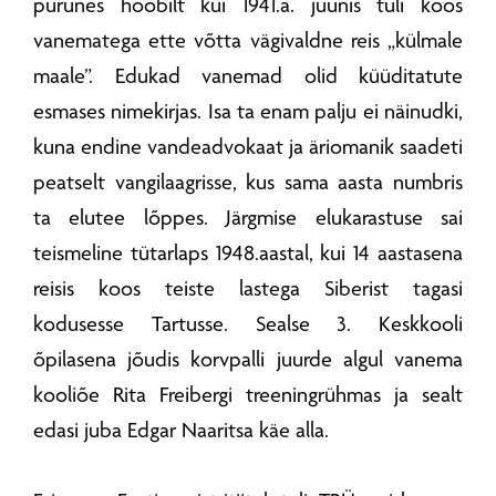
purunes hoobilt kui 1941.a. juunis tuli koos
vanematega ette võtta vägivaldne reis „külmale
maale”. Edukad vanemad olid küüditatute
esmases nimekirjas. Isa ta enam palju ei näinudki,
kuna endine vandeadvokaat ja äriomanik saadeti
peatselt vangilaagrisse, kus sama aasta numbris
ta elutee lõppes. Järgmise elukarastuse sai
teismeline tütarlaps 1948.aastal, kui 14 aastasena
reisis koos teiste lastega Siberist tagasi
kodusesse Tartusse. Sealse 3. Keskkooli
õpilasena jõudis korvpalli juurde algul vanema
kooliõe Rita Freibergi treeningrühmas ja sealt
edasi juba Edgar Naaritsa käe alla.