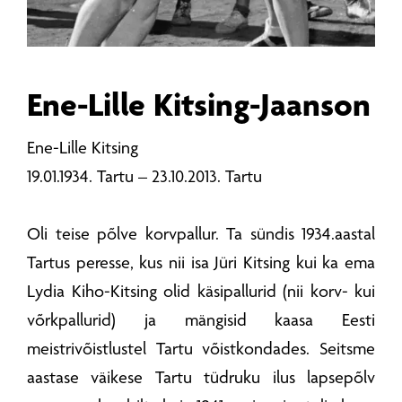
Ene-Lille Kitsing-Jaanson
Ene-Lille Kitsing
19.01.1934. Tartu – 23.10.2013. Tartu
Oli teise põlve korvpallur. Ta sündis 1934.aastal
Tartus peresse, kus nii isa Jüri Kitsing kui ka ema
Lydia Kiho-Kitsing olid käsipallurid (nii korv- kui
võrkpallurid) ja mängisid kaasa Eesti
meistrivõistlustel Tartu võistkondades. Seitsme
aastase väikese Tartu tüdruku ilus lapsepõlv