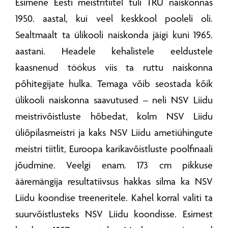
Esimene Eesti meistritiitel tuli TRÜ naiskonnas
1950. aastal, kui veel keskkool pooleli oli.
Sealtmaalt ta ülikooli naiskonda jäigi kuni 1965.
aastani. Headele kehalistele eeldustele
kaasnenud töökus viis ta ruttu naiskonna
põhitegijate hulka. Temaga võib seostada kõik
ülikooli naiskonna saavutused – neli NSV Liidu
meistrivõistluste hõbedat, kolm NSV Liidu
üliõpilasmeistri ja kaks NSV Liidu ametiühingute
meistri tiitlit, Euroopa karikavõistluste poolfinaali
jõudmine. Veelgi enam. 173 cm pikkuse
ääremängija resultatiivsus hakkas silma ka NSV
Liidu koondise treeneritele. Kahel korral valiti ta
suurvõistlusteks NSV Liidu koondisse. Esimest