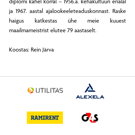
diplomi kahel korral – 1956.a. kehakultuuri erialal
ja 1967. aastal ajalookeeleteaduskonnast. Raske
haigus katkestas ühe meie kuuest
maailmameistrist elutee 79 aastaselt.
Koostas: Rein Järva