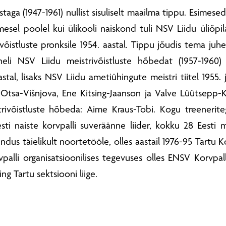
staga (1947-1961) nullist sisuliselt maailma tippu. Esimesed
sel poolel kui ülikooli naiskond tuli NSV Liidu üliõpilas
ivõistluste pronksile 1954. aastal. Tippu jõudis tema j
 neli NSV Liidu meistrivõistluste hõbedat (1957-1960)
stal, lisaks NSV Liidu ametiühingute meistri tiitel 1955.
Otsa-Višnjova, Ene Kitsing-Jaanson ja Valve Lüütsepp-K
rivõistluste hõbeda: Aime Kraus-Tobi. Kogu treeneriteg
sti naiste korvpalli suveräänne liider, kokku 28 Eesti me
dus täielikult noortetööle, olles aastail 1976-95 Tartu K
vpalli organisatsioonilises tegevuses olles ENSV Korvpall
ng Tartu sektsiooni liige.