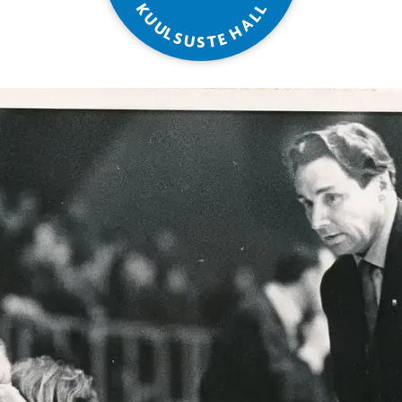
L
K
L
U
A
U
H
L
S
E
U
T
S