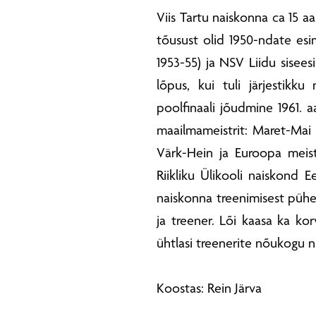
Viis Tartu naiskonna ca 15 aa
tõusust olid 1950-ndate esime
1953-55) ja NSV Liidu sisees
lõpus, kui tuli järjestikku
poolfinaali jõudmine 1961. aa
maailmameistrit: Maret-Mai 
Värk-Hein ja Euroopa meist
Riikliku Ülikooli naiskond Ee
naiskonna treenimisest pühen
ja treener. Lõi kaasa ka kor
ühtlasi treenerite nõukogu ni
Koostas: Rein Järva