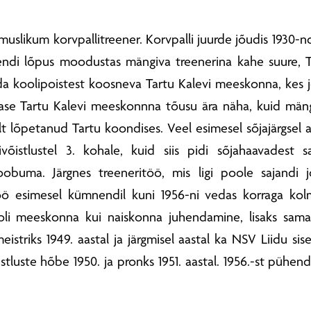
uslikum korvpallitreener. Korvpalli juurde jõudis 1930-nd
ndi lõpus moodustas mängiva treenerina kahe suure, T
koolipoistest koosneva Tartu Kalevi meeskonna, kes jõudi
se Tartu Kalevi meeskonnna tõusu ära näha, kuid mängi
alt lõpetanud Tartu koondises. Veel esimesel sõjajärgsel aa
võistlustel 3. kohale, kuid siis pidi sõjahaavadest sa
oobuma. Järgnes treeneritöö, mis ligi poole sajandi 
töö esimesel kümnendil kuni 1956-ni vedas korraga kol
ooli meeskonna kui naiskonna juhendamine, lisaks sama 
striks 1949. aastal ja järgmisel aastal ka NSV Liidu sisee
võistluste hõbe 1950. ja pronks 1951. aastal. 1956.-st pühend