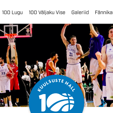
100 Lugu
100 Väljaku Vise
Galeriid
Fännik
S
U
T
E
S
L
H
U
A
U
L
K
L