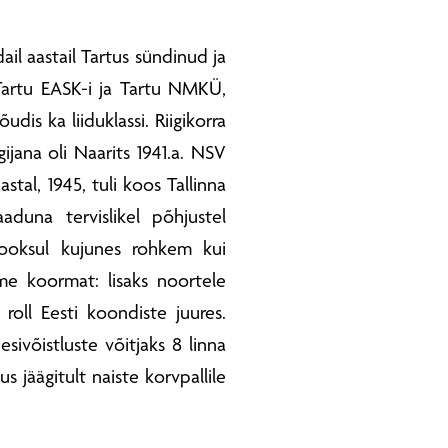
ail aastail Tartus sündinud ja
artu EASK-i ja Tartu NMKÜ,
s ka liiduklassi. Riigikorra
jana oli Naarits 1941.a. NSV
stal, 1945, tuli koos Tallinna
aduna tervislikel põhjustel
jooksul kujunes rohkem kui
me koormat: lisaks noortele
roll Eesti koondiste juures.
sivõistluste võitjaks 8 linna
us jäägitult naiste korvpallile