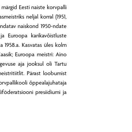
 märgid Eesti naiste korvpalli
meistriks neljal korral (1951,
uhendatav naiskond 1950-ndate
 ja Euroopa karikavõistluste
 ja 1958.a. Kasvatas üles kolm
aasik; Euroopa meistri: Aino
evuse aja jooksul oli Tartu
istritiitlit. Pärast loobumist
orvpallikooli õppealajuhataja
iföderatsiooni presiidiumi ja