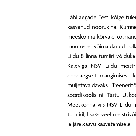
Läbi aegade Eesti kõige tulem
kasvanud noorukina. Kümne
meeskonna kõrvale kolmanda 
muutus ei võimaldanud tolla
Liidu 8 linna turniiri võiduk
Kaleviga NSV Liidu meistri
enneaegselt mängimisest l
muljetavaldavaks. Treeneri
spordikoolis nii Tartu Ülik
Meeskonna viis NSV Liidu mei
turniiril, lisaks veel meistri
ja järelkasvu kasvatamisele.