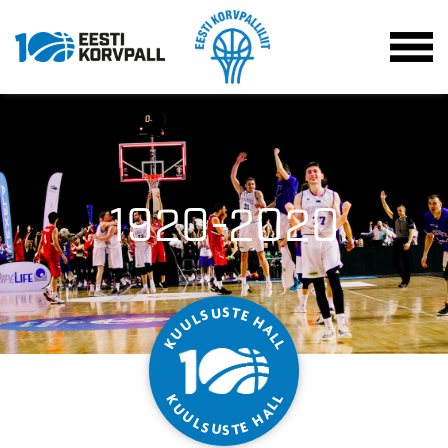
1920-2020
S
T
U
S
E
L
H
U
A
U
L
K
L
L
K
L
U
A
U
H
L
S
E
T
U
S