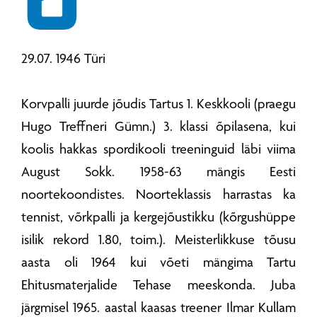
29.07. 1946 Türi
Korvpalli juurde jõudis Tartus 1. Keskkooli (praegu
Hugo Treffneri Gümn.) 3. klassi õpilasena, kui
koolis hakkas spordikooli treeninguid läbi viima
August Sokk. 1958-63 mängis Eesti
noortekoondistes. Noorteklassis harrastas ka
tennist, võrkpalli ja kergejõustikku (kõrgushüppe
isilik rekord 1.80, toim.). Meisterlikkuse tõusu
aasta oli 1964 kui võeti mängima Tartu
Ehitusmaterjalide Tehase meeskonda. Juba
järgmisel 1965. aastal kaasas treener Ilmar Kullam