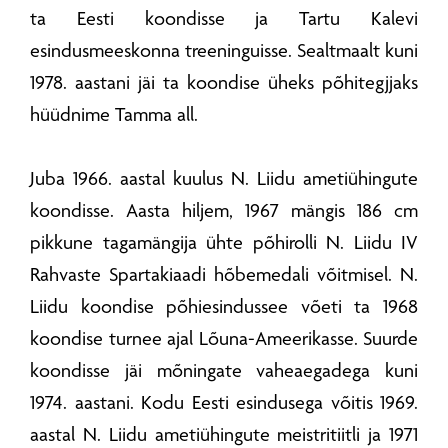
ta Eesti koondisse ja Tartu Kalevi
esindusmeeskonna treeninguisse. Sealtmaalt kuni
1978. aastani jäi ta koondise üheks põhitegjjaks
hüüdnime Tamma all.
Juba 1966. aastal kuulus N. Liidu ametiühingute
koondisse. Aasta hiljem, 1967 mängis 186 cm
pikkune tagamängija ühte põhirolli N. Liidu IV
Rahvaste Spartakiaadi hõbemedali võitmisel. N.
Liidu koondise põhiesindussee võeti ta 1968
koondise turnee ajal Lõuna-Ameerikasse. Suurde
koondisse jäi mõningate vaheaegadega kuni
1974. aastani. Kodu Eesti esindusega võitis 1969.
aastal N. Liidu ametiühingute meistritiitli ja 1971