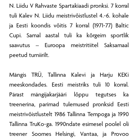
N. Liidu V Rahvaste Spartakiaadi pronksi. 7 korral
tuli Kalev N. Liidu meistrivõistlustel 4.-6. kohale
ja Eesti koondis võitis 7 korral (1971-77) Baltic
Cupi. Samal aastal tuli ka kõrgeim sportlik
saavutus – Euroopa meistritiitel Saksamaal
peetud turniirilt.
Mängis TRÜ, Tallinna Kalevi ja Harju KEKi
meeskondades. Eesti meistriks tuli 10 korral.
Pärast mängijakarjääri lõppu tegutses ka
treenerina, parimad tulemused pronksid Eesti
meistrivõistlustelt 1986 Tallinna Tempoga ja 1990
Tallinna TruKo-ga. 1990ndate esimesel poolel oli
treener Soomes Helsingi, Vantaa, ja Provoo