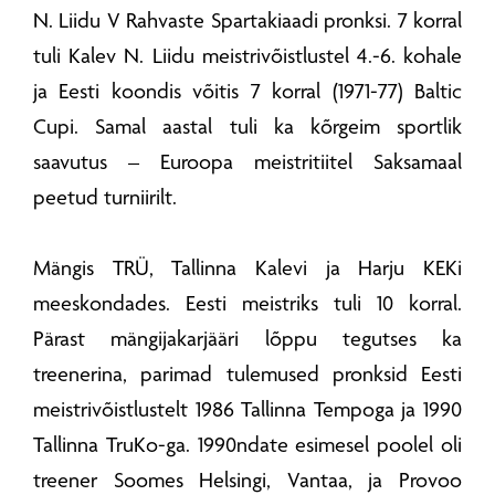
N. Liidu V Rahvaste Spartakiaadi pronksi. 7 korral
tuli Kalev N. Liidu meistrivõistlustel 4.-6. kohale
ja Eesti koondis võitis 7 korral (1971-77) Baltic
Cupi. Samal aastal tuli ka kõrgeim sportlik
saavutus – Euroopa meistritiitel Saksamaal
peetud turniirilt.
Mängis TRÜ, Tallinna Kalevi ja Harju KEKi
meeskondades. Eesti meistriks tuli 10 korral.
Pärast mängijakarjääri lõppu tegutses ka
treenerina, parimad tulemused pronksid Eesti
meistrivõistlustelt 1986 Tallinna Tempoga ja 1990
Tallinna TruKo-ga. 1990ndate esimesel poolel oli
treener Soomes Helsingi, Vantaa, ja Provoo