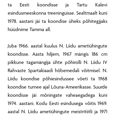
ta Eesti koondisse ja Tartu Kalevi
esindusmeeskonna treeninguisse. Sealtmaalt kuni
1978. aastani jäi ta koondise üheks põhitegjjaks
hüüdnime Tamma all.
Juba 1966. aastal kuulus N. Liidu ametiühingute
koondisse. Aasta hiljem, 1967 mängis 186 cm
pikkune tagamängija ühte põhirolli N. Liidu IV
Rahvaste Spartakiaadi hõbemedali võitmisel. N.
Liidu koondise põhiesindussee võeti ta 1968
koondise turnee ajal Lõuna-Ameerikasse. Suurde
koondisse jäi mõningate vaheaegadega kuni
1974. aastani. Kodu Eesti esindusega võitis 1969.
aastal N. Liidu ametiühingute meistritiitli ja 1971