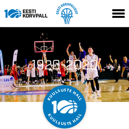
1920-2020
S
T
U
S
E
L
H
U
A
U
L
K
L
L
K
L
U
A
U
H
L
S
E
T
U
S