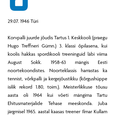
29.07. 1946 Türi
Korvpalli juurde jõudis Tartus 1. Keskkooli (praegu
Hugo Treffneri Gümn.) 3. klassi õpilasena, kui
koolis hakkas spordikooli treeninguid läbi viima
August Sokk. 1958-63 mängis Eesti
noortekoondistes. Noorteklassis harrastas ka
tennist, võrkpalli ja kergejõustikku (kõrgushüppe
isilik rekord 1.80, toim.). Meisterlikkuse tõusu
aasta oli 1964 kui võeti mängima Tartu
Ehitusmaterjalide Tehase meeskonda. Juba
järgmisel 1965. aastal kaasas treener Ilmar Kullam