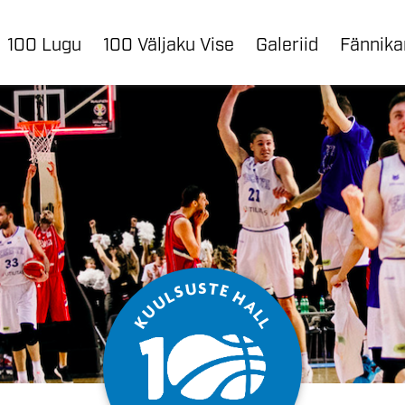
100 Lugu
100 Väljaku Vise
Galeriid
Fännik
S
U
T
E
S
L
H
U
A
U
L
K
L