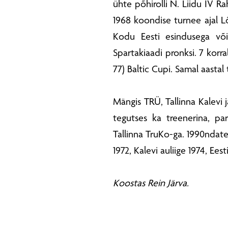
ühte põhirolli N. Liidu IV R
1968 koondise turnee ajal L
Kodu Eesti esindusega võit
Spartakiaadi pronksi. 7 korral
77) Baltic Cupi. Samal aastal
Mängis TRÜ, Tallinna Kalevi j
tegutses ka treenerina, pa
Tallinna TruKo-ga. 1990ndate
1972, Kalevi auliige 1974, Ees
Koostas Rein Järva.