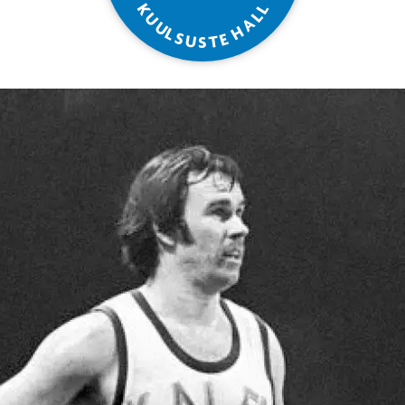
L
K
L
U
A
U
H
L
S
E
U
T
S