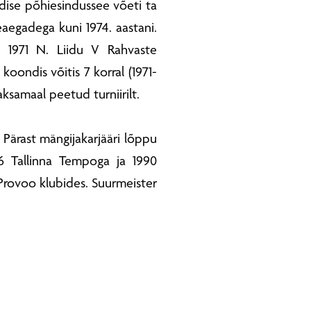
ndise põhiesindussee võeti ta
aegadega kuni 1974. aastani.
ja 1971 N. Liidu V Rahvaste
 koondis võitis 7 korral (1971-
aksamaal peetud turniirilt.
. Pärast mängijakarjääri lõppu
86 Tallinna Tempoga ja 1990
 Provoo klubides. Suurmeister