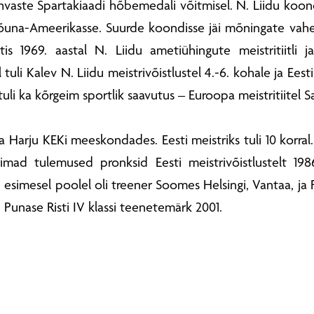
ahvaste Spartakiaadi hõbemedali võitmisel. N. Liidu koo
õuna-Ameerikasse. Suurde koondisse jäi mõningate vahe
is 1969. aastal N. Liidu ametiühingute meistritiitli 
 tuli Kalev N. Liidu meistrivõistlustel 4.-6. kohale ja Eesti
 tuli ka kõrgeim sportlik saavutus – Euroopa meistritiitel S
a Harju KEKi meeskondades. Eesti meistriks tuli 10 korral
rimad tulemused pronksid Eesti meistrivõistlustelt 19
 esimesel poolel oli treener Soomes Helsingi, Vantaa, ja
ti Punase Risti IV klassi teenetemärk 2001.