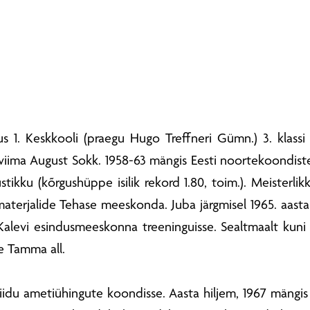
us 1. Keskkooli (praegu Hugo Treffneri Gümn.) 3. klassi
 viima August Sokk. 1958-63 mängis Eesti noortekoondiste
ustikku (kõrgushüppe isilik rekord 1.80, toim.). Meisterli
aterjalide Tehase meeskonda. Juba järgmisel 1965. aastal
Kalevi esindusmeeskonna treeninguisse. Sealtmaalt kuni 
e Tamma all.
 Liidu ametiühingute koondisse. Aasta hiljem, 1967 mängi