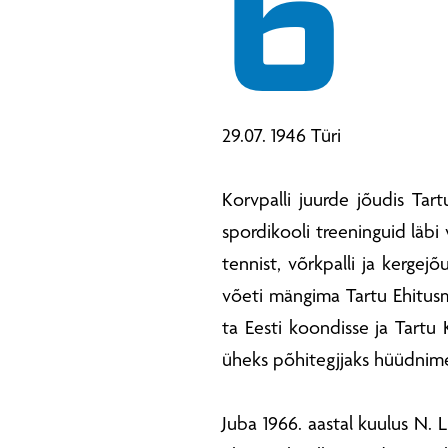
6
29.07. 1946 Türi
Korvpalli juurde jõudis Tart
spordikooli treeninguid läbi
tennist, võrkpalli ja kergejõ
võeti mängima Tartu Ehitusm
ta Eesti koondisse ja Tartu 
üheks põhitegjjaks hüüdnim
Juba 1966. aastal kuulus N.